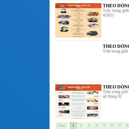
THEO DÒNG
Trân trọng giới
4/2021
THEO DÒNG
Trân trọng giới
THEO DÒNG
Trân trọng giới
sử tháng 02
2
3
4
5
6
7
8
First
1