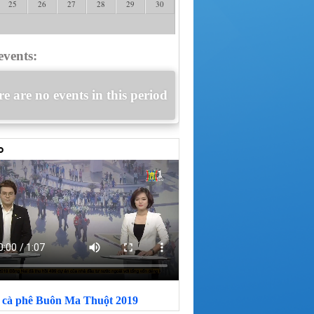
25
26
27
28
29
30
events:
e are no events in this period
i cà phê Buôn Ma Thuột 2019