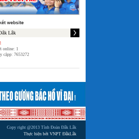
i online: 1
uy cậpp: 7653272
Copy right @2013 Tỉnh Đoàn Đắk Lắk
Thực hiện bởi VNPT ĐắkLắk