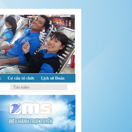
c
Cơ cấu tổ chức
Lịch sử Đoàn
ư tưởng của Đảng
M
ẾM