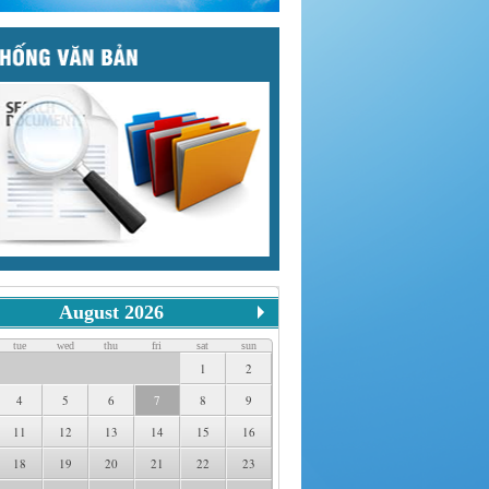
August 2026
tue
wed
thu
fri
sat
sun
1
2
4
5
6
7
8
9
11
12
13
14
15
16
18
19
20
21
22
23