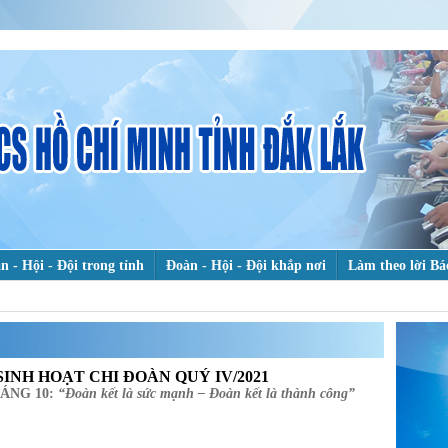
n - Hội - Đội trong tỉnh
Đoàn - Hội - Đội khắp nơi
Làm theo lời Bá
heo dấu chân Bác
Hỗ trợ thanh niên khởi nghiệp
Bảo vệ nền tảng t
TÌ
KI
 chuyện đẹp
SINH HOẠT CHI ĐOÀN QUÝ IV/2021
HÁNG 10:
“Đoàn kết là sức mạnh – Đoàn kết là thành công”