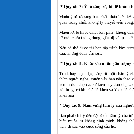
* Quy tắc 7: Ý tứ sáng rõ, lời lẽ khúc ch
Muốn ý tứ rõ ràng bạn phải: thấu hiểu kỹ v
quan trọng nhất, không lý thuyết viển vông;
Muốn lời lẽ khúc chiết bạn phải: không dù
từ mới chưa thông dụng; giản dị và tự nhiên
Nếu có thể được thì bạn tập trình bày trư
câu, những đoạn cần sửa.
* Quy tắc 8: Khắc sâu những ấn tượng k
Trình bày mạch lạc, sáng rõ một chân lý ch
thích người nghe, muốn vậy bạn nên theo cá
nên ra dồn dập các sự kiện hay dồn dập các
nói lửng; có khi chê để khen và khen để ch
khen sau
* Quy tắc 9: Nắm vững tâm lý của người
Bạn phải chú ý đến đặc điểm tâm lý của từn
biết, muốn tự khẳng định mình, không thíc
tích, đi sâu vào cuộc sống của họ.