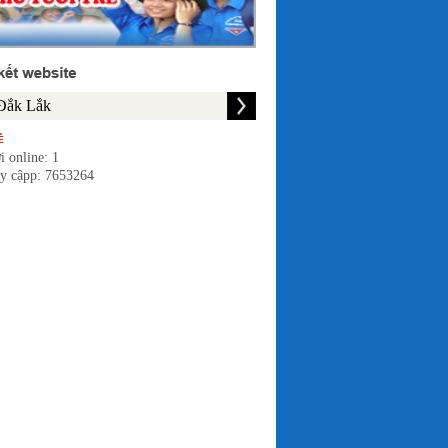
i online: 1
uy cậpp: 7653264