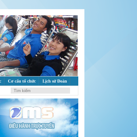
c
Cơ cấu tổ chức
Lịch sử Đoàn
ư tưởng của Đảng
M
ẾM