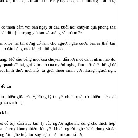
 xét, tinh tế, sâu sắc. Tìm các ý độc đáo, khác thường. Lật đi lật
 có thiện cảm với bạn ngay từ đầu buổi nói chuyện qua phong thái
thái độ trịnh trọng giả tạo và suồng sã quá mức.
i khôi hài thì đừng cố làm cho người nghe cười, bạn sẽ thất bại;
mở đầu bằng một lời xin lỗi giải dối.
ụng: Mở đầu bằng một câu chuyện, dẫn lời một danh nhân nào đó,
ay quanh đề tài, gợi ý tò mò của người nghe, làm một điệu bộ gì đó
một hình thức mới mẻ; tự giới thiệu mình với những người nghe
 đề tài
ệ tự nhiên giữa các ý, đừng lý thuyết nhiều quá; có nhiều phép lập
ợp, so sánh…)
n kết
 kết để tùy cảm xúc tâm lý của người nghe mà dùng cho thích hợp;
gọn nhưng không thiếu, khuyến khích người nghe hành động và đặt
gười nghe tiếp tục suy nghĩ, tự tìm câu trả lời.