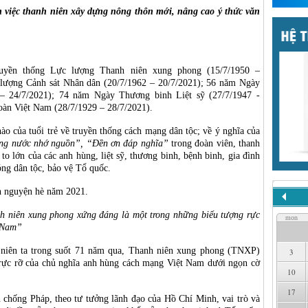
n việc thanh niên xây dựng nông thôn mới, nâng cao ý thức văn
uyền thống Lực lượng Thanh niên xung phong (15/7/1950 –
 lượng Cảnh sát Nhân dân (20/7/1962 – 20/7/2021); 56 năm Ngày
 – 24/7/2021); 74 năm Ngày Thương binh Liệt sỹ (27/7/1947 -
oàn Việt Nam (28/7/1929 – 28/7/2021).
hào của tuổi trẻ về truyền thống cách mạng dân tộc; về ý nghĩa của
g nước nhớ nguồn”, “Đền ơn đáp nghĩa”
trong đoàn viên, thanh
o to lớn của các anh hùng, liệt sỹ, thương binh, bệnh binh, gia đình
óng dân tộc, bảo vệ Tổ quốc.
h nguyện hè năm 2021.
h niên xung phong xứng đáng là một trong những biểu tượng rực
mon
t Nam”
 niên ta trong suốt 71 năm qua, Thanh niên xung phong (TNXP)
3
rực rỡ của chủ nghĩa anh hùng cách mạng Việt Nam dưới ngọn cờ
10
17
n chống Pháp, theo tư tưởng lãnh đạo của Hồ Chí Minh, vai trò và