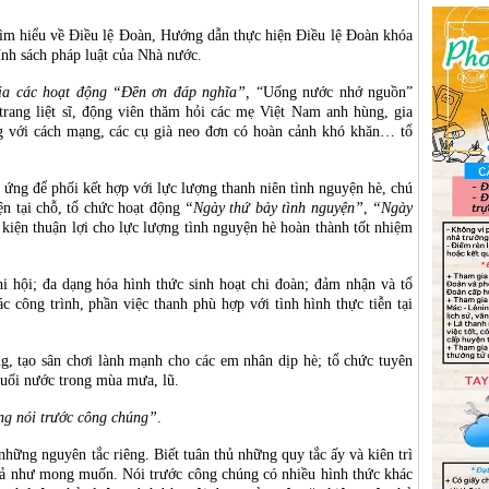
 tìm hiểu về Điều lệ Đoàn, Hướng dẫn thực hiện Điều lệ Đoàn khóa
ính sách pháp luật của Nhà nước.
ia các hoạt động “Đền ơn đáp nghĩa”,
“Uống nước nhớ nguồn”
 trang liệt sĩ, động viên thăm hỏi các mẹ Việt Nam anh hùng, gia
ng với cách mạng, các cụ già neo đơn có hoàn cảnh khó khăn… tổ
i ứng để phối kết hợp với lực lượng thanh niên tình nguyện hè, chú
ện tại chỗ, tổ chức hoạt động
“Ngày thứ bảy tình nguyện”
,
“Ngày
 kiện thuận lợi cho lực lượng tình nguyện hè hoàn thành tốt nhiệm
hi hội; đa dạng hóa hình thức sinh hoạt chi đoàn; đảm nhận và tổ
c công trình, phần việc thanh phù hợp với tình hình thực tiễn tại
ng, tạo sân chơi lành mạnh cho các em nhân dịp hè; tổ chức tuyên
 đuối nước trong mùa mưa, lũ.
g nói trước công chúng”
.
những nguyên tắc riêng. Biết tuân thủ những quy tắc ấy và kiên trì
 quả như mong muốn. Nói trước công chúng có nhiều hình thức khác