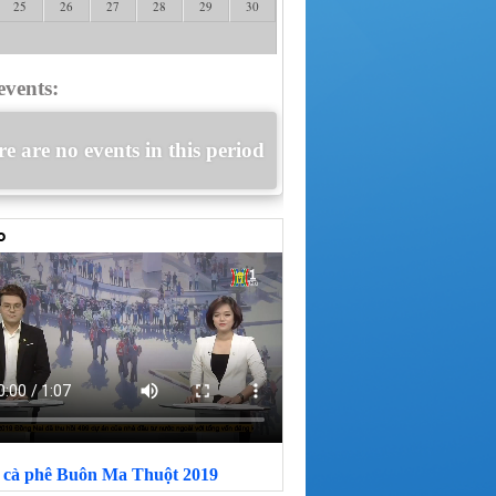
25
26
27
28
29
30
events:
e are no events in this period
i cà phê Buôn Ma Thuột 2019