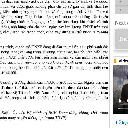
 đi đầu, sẵn sàng vượt qua gian khổ, sẵn sàng hy sinh vì Tổ quốc,
24
nhiệm vụ được giao. Không phải chỉ có sự gan dạ, tinh thần lao
31
 kiến, những suy nghĩ táo bạo và lòng trung thành vô hạn đối với
ỳ tích, xứng đáng là lực lượng mũi nhọn trên những trận tuyến
cuộc kháng chiến chống ngoại xâm, thể hiện được khí phách và tinh
Next 
n thống anh hùng của cha anh, ngày nay lực lượng TNXP trên mọi
g cảm, sáng tạo trong công cuộc xây dựng lại đất nước ta
“Đàng
.
Ther
ng trình, dự án mà TNXP đang đi đầu thực hiện như phủ xanh đất
o nông thôn; chương trình sử dụng mặt nước, bãi bồi ven biển; các
đây TNXP phải vươn lên triển khai nhiệm vụ của mình trên nhiều
Đâu cần thanh niên có, chỗ nào khó có thanh niên”
đem khoa học
ến mọi vùng hẻo lánh nhất của đất nước, đi đầu trong mọi nhiệm vụ
 tế, xã hội.
ớc đường trưởng thành của TNXP. Trước lúc đi xa, Người căn dặn
 đã được thử thách và rèn luyện, nên cần được đào tạo, bồi dưỡng
 và bảo vệ Tổ quốc Việt Nam xã hội chủ nghĩa. Toàn Đảng, toàn
 Bác Hồ trong quá trình tổ chức, lãnh đạo và phát huy sức mạnh của
n Kiệt - Ủy viên Bộ chính trị BCH Trung ương Đảng, Thủ tướng
5 năm ngày truyền thống lực lượng TNXP)
Lễ hộ