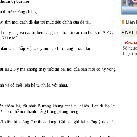
chuẩn bị bài nói
 nói trước công chúng
y, tìm mọi cách để đạt tới mục tiêu chính của đề tài.
ìm ý phụ và các tư liệu bằng cách trả lời các câu hỏi sau: Ai? Cái
? Khi nào?
Số ngườ
 đầu bạn…Sắp xếp các ý một cách rõ ràng, mạch lạc.
Luợt tr
.
giữ lại 2,3 ý mà không thấy tiếc thì bài nói của bạn mới có hy vọng
nh và có mối liên hệ tự nhiên với nhau.
 nhẩm lại, tốt nhất là trong khung cảnh tự nhiên. Lặp đi lặp lại
hơi… có thể nói thành tiếng trong phòng riêng.
hải viết thì không đọc thuộc lòng. Chỉ nên ghi lại những ý dễ quên