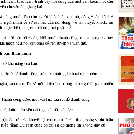
tranh luận, thảo luận; trình bày nội dung của một văn kiện, một chủ
huyện chuyên đề; giảng bài…
 Ai cũng muốn làm cho người khác hiểu ý mình, đồng ý tán thành ý
 ngợi mình về sự sâu sắc của nội dung, về tài thuyết khách, tài
nh logíc, hệ thống của bài nói, bài phát biểu…
i hỏi mỗi cán bộ Đoàn, Hội muốn thành công, muốn nâng cao tay
qua ngôn ngữ nói cần phải cố rèn luyện và tuân thủ.
ính bản thân mình
t về khả năng của bạn.
, tin ở sự thành công, tránh xa những kẻ hoài nghi, dèm pha.
ngắn, sau quen dần sẽ nói nhiều hơn trong khoảng thời gian nhiều
. Thành công được một vài lần, sau rất dễ thành công.
è, luôn luôn yêu cái thật, cái tốt, cái đẹp.
uận để sửa các khuyết tật của mình là cần thiết, song vì dư luận
n hiểu rằng: Dư luận cũng có cái sai do thông tin không đầy đủ.