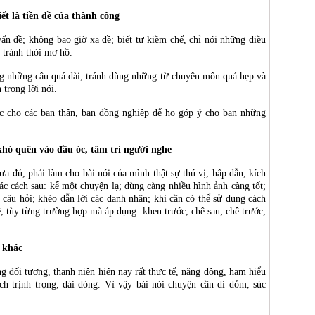
iết là tiền đề của thành công
ấn đề; không bao giờ xa đề; biết tự kiềm chế, chỉ nói những điều
 tránh thói mơ hồ.
ng những câu quá dài; tránh dùng những từ chuyên môn quá hẹp và
 trong lời nói.
ớc cho các bạn thân, bạn đồng nghiệp để họ góp ý cho bạn những
hó quên vào đầu óc, tâm trí người nghe
ưa đủ, phải làm cho bài nói của mình thật sự thú vị, hấp dẫn, kích
c cách sau: kể một chuyện lạ; dùng càng nhiều hình ảnh càng tốt;
 câu hỏi; khéo dẫn lời các danh nhân; khi cần có thể sử dụng cách
ê, tùy từng trường hợp mà áp dụng: khen trước, chê sau; chê trước,
 khác
g đối tượng, thanh niên hiện nay rất thực tế, năng động, ham hiểu
h trịnh trọng, dài dòng. Vì vậy bài nói chuyện cần dí dỏm, súc