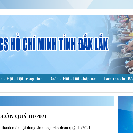
n - Hội - Đội trong tỉnh
Đoàn - Hội - Đội khắp nơi
Làm theo lời Bá
heo dấu chân Bác
Hỗ trợ thanh niên khởi nghiệp
Bảo vệ nền tảng t
TÌ
KI
 chuyện đẹp
OÀN QUÝ III/2021
, thanh niên nội dung sinh hoạt cho đoàn quý III/2021