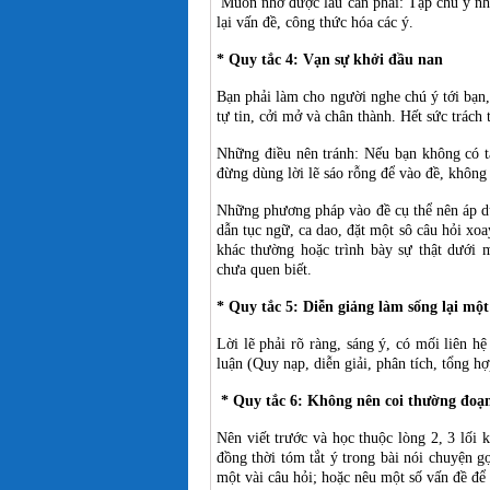
Muốn nhớ được lâu cần phải: Tập chú ý nhận
lại vấn đề, công thức hóa các ý.
* Quy tắc 4: Vạn sự khởi đầu nan
Bạn phải làm cho người nghe chú ý tới bạn,
tự tin, cởi mở và chân thành. Hết sức trách 
Những điều nên tránh: Nếu bạn không có tà
đừng dùng lời lẽ sáo rỗng để vào đề, không 
Những phương pháp vào đề cụ thể nên áp d
dẫn tục ngữ, ca dao, đặt một sô câu hỏi xo
khác thường hoặc trình bày sự thật dưới 
chưa quen biết.
* Quy tắc 5: Diễn giảng làm sống lại một
Lời lẽ phải rõ ràng, sáng ý, có mối liên h
luận (Quy nạp, diễn giải, phân tích, tổng h
* Quy tắc 6: Không nên coi thường đoạ
Nên viết trước và học thuộc lòng 2, 3 lối
đồng thời tóm tắt ý trong bài nói chuyện 
một vài câu hỏi; hoặc nêu một số vấn đề để n