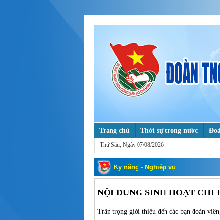
Trang chủ
Thời sự trong nước
Đoà
Thứ Sáu, Ngày 07/08/2026
Tuổi trẻ với khoa học & công nghệ
T
Mỗi ngày một tin tốt, mỗi tuần một câu
Kỹ năng - Nghiệp vụ
NỘI DUNG SINH HOẠT CHI Đ
Trân trọng giới thiệu đến các bạn đoàn viên