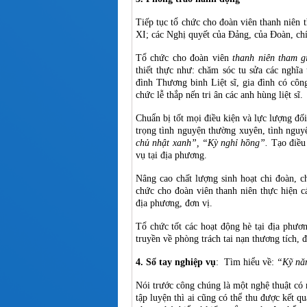
Tiếp tục tổ chức cho đoàn viên thanh niên
XI; các Nghị quyết của Đảng, của Đoàn, ch
Tổ chức cho đoàn viên
thanh niên tham g
thiết thực như: chăm sóc tu sửa các nghĩa
đình Thương binh Liệt sĩ, gia đình có cô
chức lễ thắp nến tri ân các anh hùng liệt sĩ.
Chuẩn bị tốt mọi điều kiện và lực lượng đố
trọng tình nguyện thường xuyên, tình nguy
chủ nhật xanh”, “Kỳ nghỉ hồng”.
Tạo điều
vụ tại địa phương.
Nâng cao chất lượng sinh hoạt chi đoàn, c
chức cho đoàn viên thanh niên thực hiện cá
địa phương, đơn vị.
Tổ chức tốt các hoạt động hè tại địa phươ
truyền về phòng trách tai nạn thương tích,
4. Sổ tay nghiệp vụ
: Tìm hiểu về:
“Kỹ năn
Nói trước công chúng là một nghệ thuật có 
tập luyện thì ai cũng có thể thu được kết