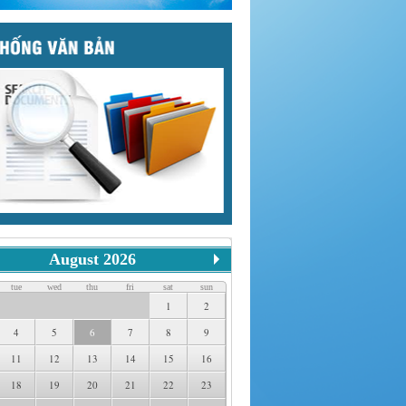
August 2026
tue
wed
thu
fri
sat
sun
1
2
4
5
6
7
8
9
11
12
13
14
15
16
18
19
20
21
22
23