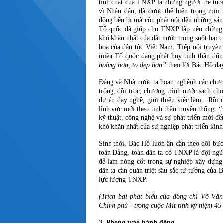
tính chất của TNXP là những người trẻ tuổi
vì Nhân dân, đã được thể hiện trong mọi 
động bền bỉ mà còn phải nói đến những sáng
Tổ quốc đã giúp cho TNXP lập nên những k
khó khăn nhất của đất nước trong suốt hai 
hoa của dân tộc Việt Nam. Tiếp nối truyề
miền Tổ quốc đang phát huy tinh thần dũn
hoàng hơn, to đẹp hơn”
theo lời Bác Hồ dạy
Đảng và Nhà nước ta hoan nghênh các chươ
trống, đồi trọc; chương trình nước sạch ch
dự án dạy nghề, giới thiệu việc làm…Rồi 
lĩnh vực mới theo tinh thần truyền thống:
“
kỹ thuật, công nghệ và sự phát triển mới đ
khó khăn nhất của sự nghiệp phát triển kinh
Sinh thời, Bác Hồ luôn ân cần theo dõi bư
toàn Đảng, toàn dân ta có TNXP là đội ngũ
để làm nòng cốt trong sự nghiệp xây dựng
dân ta cần quán triệt sâu sắc tư tưởng của
lực lượng TNXP.
(Trích bài phát biểu của đồng chí Võ Vă
Chính phủ - trong cuộc Mít tinh kỷ niệm 4
3. Phong trào hành động