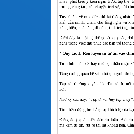
nhau: phát biểu ý kiến ngắn trước tập thể; 
trương công tác; nói chuyện trời sự, nói c
Tuy nhiên, về mục đích thì lại thống nhất.
kiến của mình, chăm chú lắng nghe và khen
hùng biện, khả năng dí dỏm, tính trí tuệ, tí
Dưới đây là một hệ thống các quy tắc, đò
nghề trong việc thu phục các bạn trẻ thông 
* Quy tắc 1: Rèn luyện sự tự tin vào ch
Tự mình phán xét hay nhờ bạn thân nhận xé
Tăng cường quan hệ với những người tin bạn
Tập nói thường xuyên, lúc đầu nói ít, nói 
hơn.
Nhớ kỹ câu này:
“Tập đi rồi hãy tập chạy”
Tìm thêm động lực bằng sự khích lệ của bạn b
Đừng để ý quá nhiều đến dư luận. Biết dư l
mà kém tự tin, rụt rè thì rất không nên. Cầ