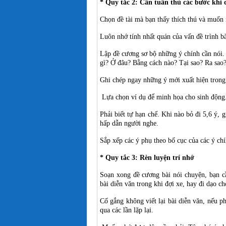
* Quy tắc 2: Cần tuân thủ các bước khi 
Chọn đề tài mà bạn thấy thích thú và muốn
Luôn nhớ tính nhất quán của vấn đề trình bà
Lập đề cương sơ bộ những ý chính cần nói. T
gì? Ở đâu? Bằng cách nào? Tại sao? Ra sao
Ghi chép ngay những ý mới xuất hiện trong
Lựa chọn ví dụ để minh họa cho sinh động
Phải biết tự hạn chế. Khi nào bỏ đi 5,6 ý, 
hấp dẫn người nghe.
Sắp xếp các ý phụ theo bố cục của các ý chí
* Quy tắc 3: Rèn luyện trí nhớ
Soạn xong đề cương bài nói chuyện, bạn cần
bài diễn văn trong khi đợi xe, hay đi dạo c
Cố gắng không viết lại bài diễn văn, nếu p
qua các lần lặp lại.