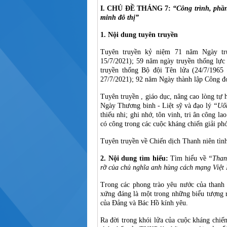
I. CHỦ ĐỀ THÁNG 7:
“Công trình, phầ
minh đô thị”
1. Nội dung tuyên truyền
Tuyên truyền kỷ niệm 71 năm Ngày tr
15/7/2021); 59 năm ngày truyền thống lực
truyền thống Bộ đội Tên lửa (24/7/1965
27/7/2021); 92 năm Ngày thành lập Công đ
Tuyên truyền , giáo dục, nâng cao lòng tự 
Ngày Thương binh - Liệt sỹ và đạo lý
“Uốn
thiếu nhi; ghi nhớ, tôn vinh, tri ân công la
có công trong các cuộc kháng chiến giải ph
Tuyên truyền về Chiến dịch Thanh niên tìn
2. Nội dung tìm hiểu:
Tìm hiểu về
“Than
rỡ của chủ nghĩa anh hùng cách mạng Việ
Trong các phong trào yêu nước của thanh
xứng đáng là một trong những biểu tượng 
của Đảng và Bác Hồ kính yêu.
Ra đời trong khói lửa của cuộc kháng chiế