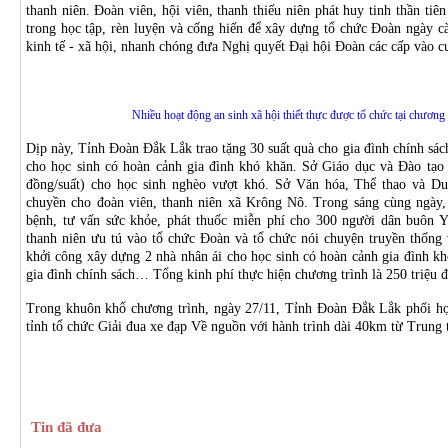
thanh niên. Đoàn viên, hội viên, thanh thiếu niên phát huy tinh thần tiên
trong học tập, rèn luyện và cống hiến để xây dựng tổ chức Đoàn ngày c
kinh tế - xã hội, nhanh chóng đưa Nghị quyết Đại hội Đoàn các cấp vào c
Nhiều hoạt động an sinh xã hội thiết thực được tổ chức tại chươn
Dịp này, Tỉnh Đoàn Đắk Lắk trao tặng 30 suất quà cho gia đình chính sách
cho học sinh có hoàn cảnh gia đình khó khăn. Sở Giáo dục và Đào tạo t
đồng/suất) cho học sinh nghèo vượt khó. Sở Văn hóa, Thể thao và Du 
chuyền cho đoàn viên, thanh niên xã Krông Nô. Trong sáng cùng ngà
bệnh, tư vấn sức khỏe, phát thuốc miễn phí cho 300 người dân buôn 
thanh niên ưu tú vào tổ chức Đoàn và tổ chức nói chuyện truyền thốn
khởi công xây dựng 2 nhà nhân ái cho học sinh có hoàn cảnh gia đình k
gia đình chính sách… Tổng kinh phí thực hiện chương trình là 250 triệu 
Trong khuôn khổ chương trình, ngày 27/11, Tỉnh Đoàn Đắk Lắk phối hợ
tỉnh tổ chức Giải đua xe đạp Về nguồn với hành trình dài 40km từ Trung
Tin đã đưa