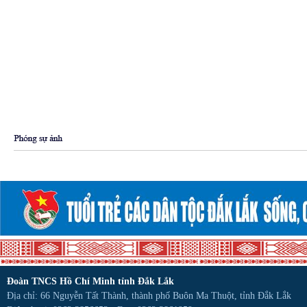
Đoàn TNCS Hồ Chí Minh tỉnh Đắk Lắk
Địa chỉ: 66 Nguyễn Tất Thành, thành phố Buôn Ma Thuột, tỉnh Đắk Lắk