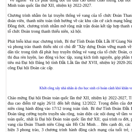
“Về nguồn” và Lễ phát động đợt thi đua cao điểm chào mừng Đại hội
Minh toàn quốc lần thứ XII, nhiệm kỳ 2022-2027.
Chương trình nhằm ôn lại truyền thống vẻ vang của tổ chức Đoàn Than
đoàn viên, thanh niên toàn tỉnh hướng về các khu căn cứ cách mạng bằng 
Đồng thời, chương trình nhằm mở rộng mặt trận đoàn kết tập hợp thanh n
tổ chức Đoàn trong thanh thiếu niên, xã hội.
Phát biểu khai mạc chương trình, Bí thư Tỉnh Đoàn Đắk Lắk H’Giang Niê
và phong trào thanh thiếu nhi có chủ đề “Xây dựng Đoàn vững mạnh về 
dân tộc trong tỉnh đã phát huy truyền thống vẻ vang của tổ chức Đoàn, c
thi đua rèn luyện, lao động và học tập, xung kích tình nguyện, góp phần t
tiêu mà Đại hội Đảng bộ tỉnh Đắk Lắk lần thứ XVII, nhiệm kỳ 2020-2025
công Đại hội Đoàn các cấp.
Khởi công xây nhà nhân ái cho học sinh có hoàn cảnh khó khăn vư
Chào mừng Đại hội Đoàn toàn quốc lần thứ XII, nhiệm kỳ 2022-2027, T
đua cao điểm từ ngày 26/11 đến hết tháng 12/2022. Trọng điểm của đợt
niên cùng hành động vào 17/12 trong toàn tỉnh. Bí thư Tỉnh Đoàn Đắk 
Đoàn tăng cường tuyên truyền sâu rộng, toàn diện các nội dung về tầm v
toàn quốc, nhất là Đại hội Đoàn toàn quốc lần thứ XII; quá trình ra đời, 
vang của Đoàn Thanh niên Cộng sản Hồ Chí Minh… Bên cạnh đó, các c
hiện 3 phong trào, 3 chương trình hành động cách mạng của tuổi trẻ, 