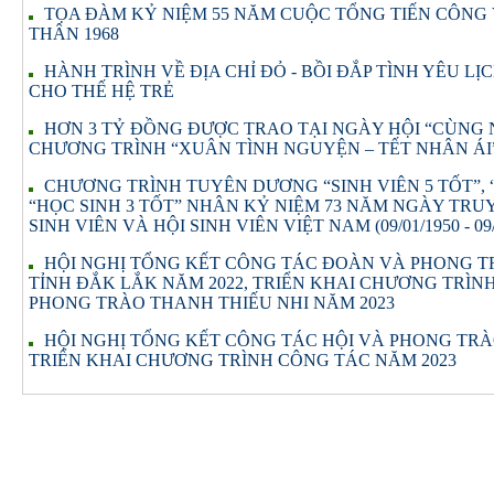
TỌA ĐÀM KỶ NIỆM 55 NĂM CUỘC TỔNG TIẾN CÔNG
THÂN 1968
HÀNH TRÌNH VỀ ĐỊA CHỈ ĐỎ - BỒI ĐẮP TÌNH YÊU L
CHO THẾ HỆ TRẺ
HƠN 3 TỶ ĐỒNG ĐƯỢC TRAO TẠI NGÀY HỘI “CÙNG
CHƯƠNG TRÌNH “XUÂN TÌNH NGUYỆN – TẾT NHÂN ÁI”
CHƯƠNG TRÌNH TUYÊN DƯƠNG “SINH VIÊN 5 TỐT”, 
“HỌC SINH 3 TỐT” NHÂN KỶ NIỆM 73 NĂM NGÀY TRU
SINH VIÊN VÀ HỘI SINH VIÊN VIỆT NAM (09/01/1950 - 09/
HỘI NGHỊ TỔNG KẾT CÔNG TÁC ĐOÀN VÀ PHONG T
TỈNH ĐẮK LẮK NĂM 2022, TRIỂN KHAI CHƯƠNG TRÌ
PHONG TRÀO THANH THIẾU NHI NĂM 2023
HỘI NGHỊ TỔNG KẾT CÔNG TÁC HỘI VÀ PHONG TRÀ
TRIỂN KHAI CHƯƠNG TRÌNH CÔNG TÁC NĂM 2023