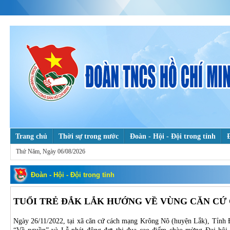
Trang chủ
Thời sự trong nước
Đoàn - Hội - Đội trong tỉnh
Thứ Năm, Ngày 06/08/2026
Tuổi trẻ với khoa học & công nghệ
Theo dấu chân Bác
Hỗ trợ 
Mỗi ngày một tin tốt, mỗi tuần một câu chuyện đẹp
Đoàn - Hội - Đội trong tỉnh
TUỔI TRẺ ĐẮK LẮK HƯỚNG VỀ VÙNG CĂN CỨ
Ngày 26/11/2022, tại xã căn cứ cách mạng Krông Nô (huyện Lắk), Tỉnh