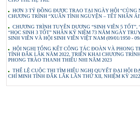
HƠN 3 TỶ ĐỒNG ĐƯỢC TRAO TẠI NGÀY HỘI “CÙNG
CHƯƠNG TRÌNH “XUÂN TÌNH NGUYỆN – TẾT NHÂN ÁI”
CHƯƠNG TRÌNH TUYÊN DƯƠNG “SINH VIÊN 5 TỐT”, 
“HỌC SINH 3 TỐT” NHÂN KỶ NIỆM 73 NĂM NGÀY TRU
SINH VIÊN VÀ HỘI SINH VIÊN VIỆT NAM (09/01/1950 - 09/
HỘI NGHỊ TỔNG KẾT CÔNG TÁC ĐOÀN VÀ PHONG T
TỈNH ĐẮK LẮK NĂM 2022, TRIỂN KHAI CHƯƠNG TRÌ
PHONG TRÀO THANH THIẾU NHI NĂM 2023
THỂ LỆ CUỘC THI TÌM HIỂU NGHỊ QUYẾT ĐẠI HỘI Đ
CHÍ MINH TỈNH ĐẮK LẮK LẦN THỨ XII, NHIỆM KỲ 2022