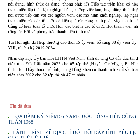
nội dung, hình thức đa dạng, phong phú; (3) Tiếp tục triển khai có hi
thanh niên lập thân lập nghiệp” bằng những việc làm, hoạt động thiết thự
hội được tiếp cận với các nguồn vốn, các mô hình khởi nghiệp, lập ngh
thanh niên các cấp tổ chức có hiệu quả các công trình phần việc thanh niê
Củng cố kiện toàn tổ chức Hội, đặc biệt là các tổ chức Hội thành viên 
công tác Hội và phong trào thanh niên tỉnh nhà.
Tại Hội nghị đã Hiệp thương cho thôi 15 ủy viên, bổ sung 08 ủy viên 
VIII, nhiệm kỳ 2019-2024.
Nhân dịp này, Ủy ban Hội LHTN Việt Nam tỉnh đã tặng Cờ dẫn đầu thi đu
niên tỉnh Đắk Lắk năm 2022 cho 05 tập thể (Huyện Cư M’gar, Ea H’l
tỉnh; Hội Thầy thuốc trẻ tỉnh); tặng Bằng khen có thành tích xuất sắc tr
niên năm 2022 cho 32 tập thể và 47 cá nhân.
Tin đã đưa
TỌA ĐÀM KỶ NIỆM 55 NĂM CUỘC TỔNG TIẾN CÔNG
THÂN 1968
HÀNH TRÌNH VỀ ĐỊA CHỈ ĐỎ - BỒI ĐẮP TÌNH YÊU L
CHO THẾ HỆ TRẺ