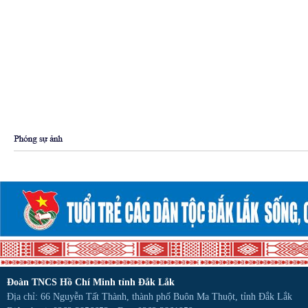
Đoàn TNCS Hồ Chí Minh tỉnh Đắk Lắk
Địa chỉ: 66 Nguyễn Tất Thành, thành phố Buôn Ma Thuột, tỉnh Đắk Lắk