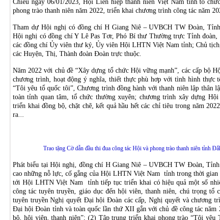
Chiều ngày 06/01/2023, Hội Liên hiệp thanh niên Việt Nam tỉnh tổ chức
phong trào thanh niên năm 2022, triển khai chương trình công tác năm 20
Tham dự Hội nghị có đồng chí H Giang Niê – UVBCH TW Đoàn, Tỉnh ủy
Hội nghị có đồng chí Y Lê Pas Tơr, Phó Bí thư Thường trực Tỉnh đoàn
các đồng chí Ủy viên thư ký, Ủy viên Hội LHTN Việt Nam tỉnh; Chủ tị
các Huyện, Thị, Thành đoàn Đoàn trực thuộc.
Năm 2022 với chủ đề “Xây dựng tổ chức Hội vững mạnh”, các cấp bộ Hội 
chương trình, hoạt động ý nghĩa, thiết thực phù hơp với tình hình thực 
“Tôi yêu tổ quốc tôi”, Chương trình đồng hành với thanh niên lập thân l
toàn tỉnh quan tâm, tổ chức thường xuyên; chương trình xây dựng 
triển khai đồng bộ, chặt chẽ, kết quả hầu hết các chỉ tiêu trong năm 202
ra...
Trao tặng Cờ dẫn đầu thi đua công tác Hội và phong trào thanh niên tỉnh Đ
Phát biểu tại Hội nghị, đồng chí H Giang Niê – UVBCH TW Đoàn, Tỉnh 
cao những nỗ lực, cố gắng của Hội LHTN Việt Nam tỉnh trong thời gian 
tới Hội LHTN Việt Nam tỉnh tiếp tục triển khai có hiệu quả một số nh
công tác tuyên truyền, giáo dục đến hội viên, thanh niên, chú trọng tổ 
tuyên truyền Nghị quyết Đại hội Đoàn các cấp, Nghị quyết và chương tr
Đại hội Đoàn tỉnh và toàn quốc lần thứ XII gắn với chủ đề công tác năm
bộ, hội viên, thanh niên”; (2) Tập trung triển khai phong trào “Tôi yêu