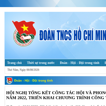
Trang chủ
Thời sự trong nước
Đoàn - Hội - Đội trong tỉnh
Thứ Năm, Ngày 06/08/2026
Tuổi trẻ với khoa học & công nghệ
Theo dấu chân Bác
Hỗ trợ 
Mỗi ngày một tin tốt, mỗi tuần một câu chuyện đẹp
Đoàn - Hội - Đội trong tỉnh
HỘI NGHỊ TỔNG KẾT CÔNG TÁC HỘI VÀ PHO
NĂM 2022, TRIỂN KHAI CHƯƠNG TRÌNH CÔNG 