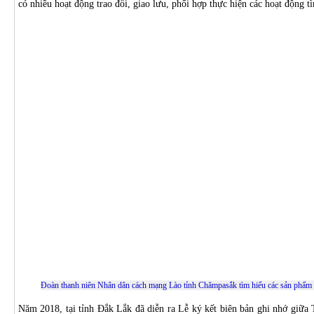
có nhiều hoạt động trao đổi, giao lưu, phối hợp thực hiện các hoạt động t
Đoàn thanh niên Nhân dân cách mạng Lào tỉnh Chămpasắk tìm hiểu các sản phẩm 
Năm 2018, tại tỉnh Đắk Lắk đã diễn ra Lễ ký kết biên bản ghi nhớ giữa