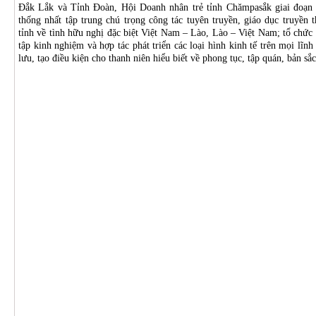
Đắk Lắk và Tỉnh Đoàn, Hội Doanh nhân trẻ tỉnh Chămpasắk giai đoạn 
thống nhất tập trung chú trọng công tác tuyên truyền, giáo dục truyền
tỉnh về tình hữu nghị đặc biệt Việt Nam – Lào, Lào – Việt Nam; tổ chức 
tập kinh nghiệm và hợp tác phát triển các loại hình kinh tế trên mọi lĩn
lưu, tạo điều kiện cho thanh niên hiểu biết về phong tục, tập quán, bản s