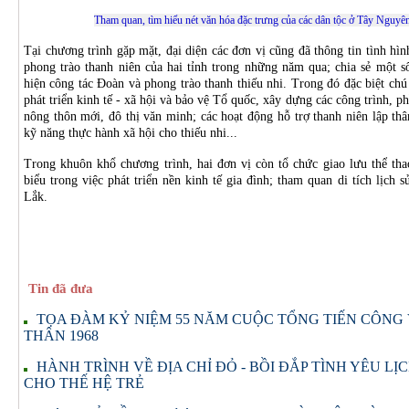
Tham quan, tìm hiểu nét văn hóa đặc trưng của các dân tộc ở Tây Nguyên
Tại chương trình gặp mặt, đại diện các đơn vị cũng đã thông tin tình hìn
phong trào thanh niên của hai tỉnh trong những năm qua; chia sẻ một s
hiện công tác Đoàn và phong trào thanh thiếu nhi. Trong đó đặc biệt chú
phát triển kinh tế - xã hội và bảo vệ Tổ quốc, xây dựng các công trình, p
nông thôn mới, đô thị văn minh; các hoạt động hỗ trợ thanh niên lập thâ
kỹ năng thực hành xã hội cho thiếu nhi...
Trong khuôn khổ chương trình, hai đơn vị còn tổ chức giao lưu thể tha
biểu trong việc phát triển nền kinh tế gia đình; tham quan di tích lịch 
Lắk.
Tin đã đưa
TỌA ĐÀM KỶ NIỆM 55 NĂM CUỘC TỔNG TIẾN CÔNG
THÂN 1968
HÀNH TRÌNH VỀ ĐỊA CHỈ ĐỎ - BỒI ĐẮP TÌNH YÊU L
CHO THẾ HỆ TRẺ