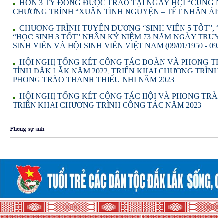
HƠN 3 TỶ ĐỒNG ĐƯỢC TRAO TẠI NGÀY HỘI “CÙNG
CHƯƠNG TRÌNH “XUÂN TÌNH NGUYỆN – TẾT NHÂN ÁI”
CHƯƠNG TRÌNH TUYÊN DƯƠNG “SINH VIÊN 5 TỐT”, 
“HỌC SINH 3 TỐT” NHÂN KỶ NIỆM 73 NĂM NGÀY TRU
SINH VIÊN VÀ HỘI SINH VIÊN VIỆT NAM (09/01/1950 - 09/
HỘI NGHỊ TỔNG KẾT CÔNG TÁC ĐOÀN VÀ PHONG T
TỈNH ĐẮK LẮK NĂM 2022, TRIỂN KHAI CHƯƠNG TRÌ
PHONG TRÀO THANH THIẾU NHI NĂM 2023
HỘI NGHỊ TỔNG KẾT CÔNG TÁC HỘI VÀ PHONG TRÀ
TRIỂN KHAI CHƯƠNG TRÌNH CÔNG TÁC NĂM 2023