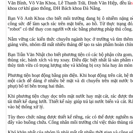
Văn Bình, Võ Văn Khoa, Lê Thanh Trãi, Đinh Văn Hiệp, đều là
s
khoa cơ khí giao thông, ĐH Bách khoa Đà Nẵng.
Bạn Võ Anh Khoa cho biết môi trường đang bị ô nhiễm nặng nề 
công sức để làm sạch rác trên mặt biển, ao hồ. Từ thực trạng đó
"robot" có thể thay con người vớt rác bằng phương pháp thủ công.
Nắm vững các kiến thức chuyên ngành học ở trường và tìm thêm 
giảng viên, nhóm đã mất nhiều tháng để tạo ra sản phẩm hoàn chỉn
Bạn Trần Văn Nhật cho biết phương tiện có các bộ phận cửa gom, 
thùng rác, bánh xích và trụ xoay. Điều đặc biệt nhất là sản phẩm
thủy tinh vừa có trọng lượng nhẹ và không bị oxy hóa hay ăn mòn
Phương tiện hoạt động bằng pin điện. Khi hoạt động trên cát, hệ t
một cách dễ dàng ở nhiều bề mặt và di chuyển trên mặt nước bằ
phụt) bố trí bên trong hai thân.
Khi phương tiện chạy dọc trên mặt nước hay mặt cát, rác được t
tải thiết kế dạng lưới. Thiết kế này giúp trả lại nước biển và cát.
vào hệ thống xử lý.
Tùy theo chức năng được thiết kế riêng, rác có thể được nghiền ná
đẩy vào buồng chứa. Công nhân môi trường chỉ việc tháo thùng rá
Khó khăn nhất của nhóm là phải mất rất nhiều thời gian và công sứ