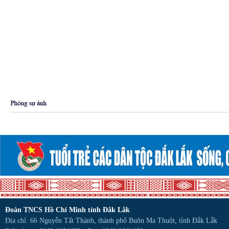
Đoàn TNCS Hồ Chí Minh tỉnh Đắk Lắk
Địa chỉ: 66 Nguyễn Tất Thành, thành phố Buôn Ma Thuột, tỉnh Đắk Lắk