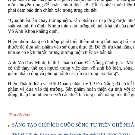
móc chuyên dụng để hoàn chỉnh thiết kế. Tất cả phải thực hiện 
phải đảm bảo tính chính xác trong từng chi tiết.
"Qua nhiều lần chạy thử nghiệm, sản phẩm đã đáp ứng được những
suất và tính ổn định. Nhóm mình tin tưởng về tính khả thi của phư
Võ Anh Khoa khẳng định.
Hiện nhóm đang có hướng phát triển thêm những tính năng bổ sung
thước để đưa sản phẩm vào sử dụng thực tế. Để tối ưu khả năng 
tính sẽ có kích thước tương đương một chiếc xe bán tải.
Anh Võ Duy Minh, bí thư Thành đoàn Đà Nẵng, đánh giá: "Mô h
có thể thay thế con người trong việc dọn vệ sinh bờ biển, sông, 
giảm nhân công và phòng tránh các rủi ro trong lao động".
Hiện Thành đoàn và Hội Doanh nhân trẻ TP Đà Nẵng đã có kế ho
phẩm và đưa vào thị trường. Sản phẩm hoàn thiện dự tính với ch
đồng, thấp hơn nhiều so với các thiết bị cùng chức năng trên thế gi
Tin đã đưa
SÁNG TẠO GIÚP ÍCH CUỘC SỐNG TỪ TRÊN GHẾ NH