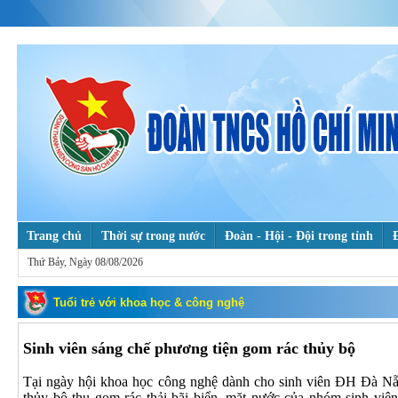
Trang chủ
Thời sự trong nước
Đoàn - Hội - Đội trong tỉnh
Thứ Bảy, Ngày 08/08/2026
Tuổi trẻ với khoa học & công nghệ
Theo dấu chân Bác
Hỗ trợ 
Mỗi ngày một tin tốt, mỗi tuần một câu chuyện đẹp
Tuổi trẻ với khoa học & công nghệ
Sinh viên sáng chế phương tiện gom rác thủy bộ
Tại ngày hội khoa học công nghệ dành cho sinh viên ĐH Đà N
thủy bộ thu gom rác thải bãi biển, mặt nước của nhóm sinh v