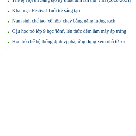
Thể lệ Hội thi Sáng tạo kỹ thuật tỉnh lần thứ VIII (2020-2021)
Khai mạc Festival Tuổi trẻ sáng tạo
Nam sinh chế tạo 'xế hộp' chạy bằng năng lượng sạch
Cậu học trò lớp 9 học 'lóm', lén thức đêm làm máy ấp trứng
Học trò chế hệ thống định vị phà, ứng dụng xem nhà từ xa