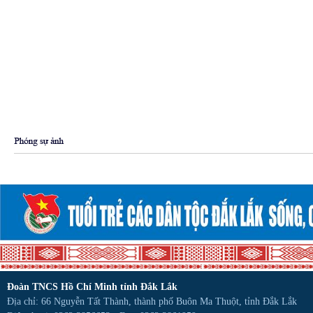
Đoàn TNCS Hồ Chí Minh tỉnh Đắk Lắk
Địa chỉ: 66 Nguyễn Tất Thành, thành phố Buôn Ma Thuột, tỉnh Đắk Lắk