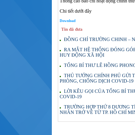
Thông cáo báo chí hoạt động chính thứ
Chi tiết dưới đây
Download
Tin đã đưa
ĐỒNG CHÍ TRƯỜNG CHINH – 
RA MẮT HỆ THỐNG ĐÓNG GÓP
HUY ĐỘNG XÃ HỘI
TỔNG BÍ THƯ LÊ HỒNG PHONG
THỦ TƯỚNG CHÍNH PHỦ GỬI 
PHÒNG, CHỐNG DỊCH COVID-19
LỜI KÊU GỌI CỦA TỔNG BÍ T
COVID-19
TRƯỜNG HỢP THỨ 8 DƯƠNG TÍ
NHÂN TRỞ VỀ TỪ TP. HỒ CHÍ M