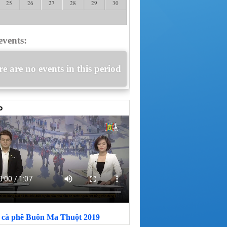
25
26
27
28
29
30
events:
e are no events in this period
i cà phê Buôn Ma Thuột 2019