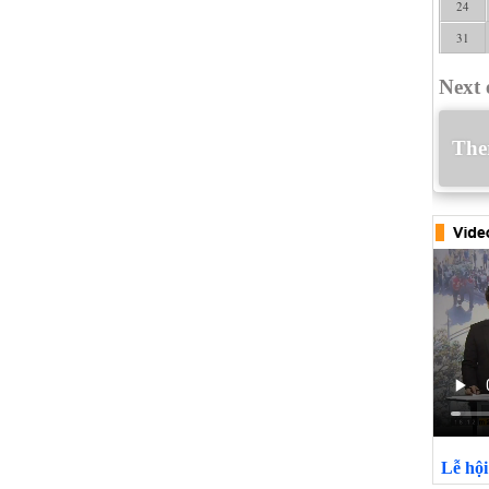
24
31
Next 
Ther
Lễ hộ