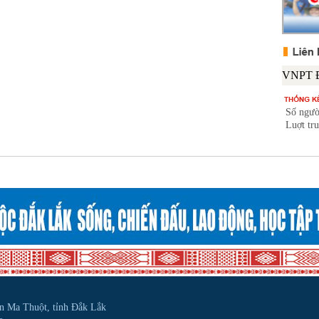
Số ngườ
Luợt tr
ôn Ma Thuột, tỉnh Đắk Lắk