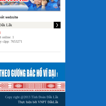
i online: 1
uy cậpp: 7653271
Copy right @2013 Tỉnh Đoàn Đắk Lắk
Thực hiện bởi VNPT ĐắkLắk