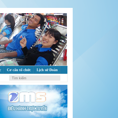
c
Cơ cấu tổ chức
Lịch sử Đoàn
ư tưởng của Đảng
M
ẾM