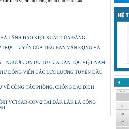
c các dịch vụ đô thị thông minh tỉnh Đắk Lắk
NHÀ LÃNH ĐẠO KIỆT XUẤT CỦA ĐẢNG
 TRỰC TUYẾN CỦA TIỂU BAN VẬN ĐỘNG VÀ
 – NGƯỜI CON ƯU TÚ CỦA DÂN TỘC VIỆT NAM
THƯ ĐỘNG VIÊN CÁC LỰC LƯỢNG TUYẾN ĐẦU
HƯ VỀ CÔNG TÁC PHÒNG, CHỐNG ĐẠI DỊCH
mon
NH VỚI SAR-COV-2 TẠI ĐẮK LẮK LÀ CÔNG
3
INH
10
17