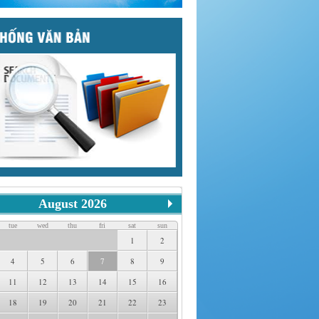
August 2026
tue
wed
thu
fri
sat
sun
1
2
4
5
6
7
8
9
11
12
13
14
15
16
18
19
20
21
22
23