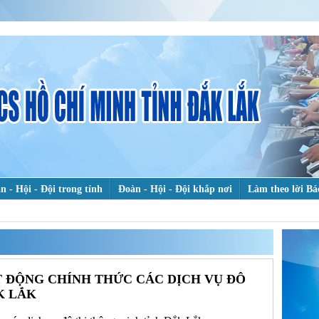
n - Hội - Đội trong tỉnh
Đoàn - Hội - Đội khắp nơi
Làm theo lời Bá
heo dấu chân Bác
Hỗ trợ thanh niên khởi nghiệp
Bảo vệ nền tảng t
TÌ
KI
 chuyện đẹp
 ĐỘNG CHÍNH THỨC CÁC DỊCH VỤ ĐÔ
K LẮK