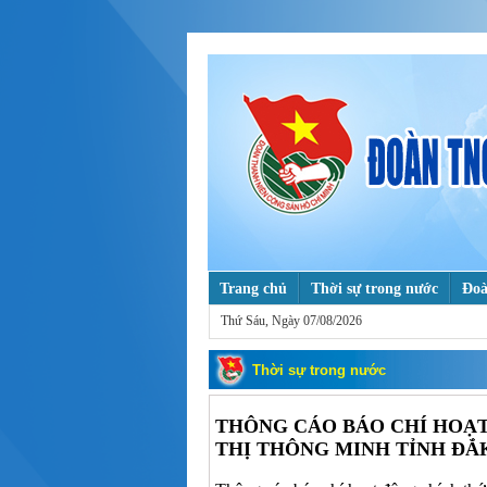
Trang chủ
Thời sự trong nước
Đoà
Thứ Sáu, Ngày 07/08/2026
Tuổi trẻ với khoa học & công nghệ
T
Mỗi ngày một tin tốt, mỗi tuần một câu
Thời sự trong nước
THÔNG CÁO BÁO CHÍ HOẠT
THỊ THÔNG MINH TỈNH ĐẮ