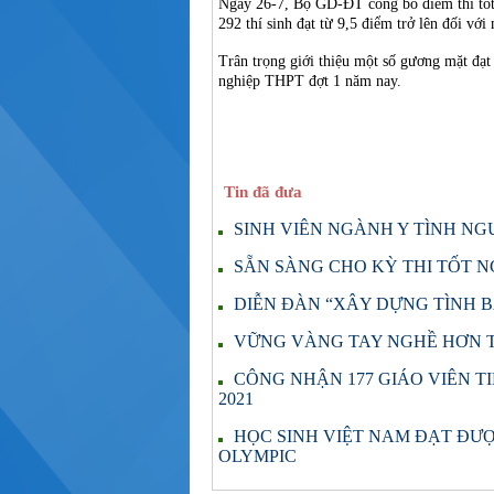
Ngày 26-7, Bộ GD-ĐT công bố điểm thi tốt
292 thí sinh đạt từ 9,5 điểm trở lên đối với
Trân trọng giới thiệu một số gương mặt đạt 
nghiệp THPT đợt 1 năm nay.
Tin đã đưa
SINH VIÊN NGÀNH Y TÌNH N
SẴN SÀNG CHO KỲ THI TỐT N
DIỄN ĐÀN “XÂY DỰNG TÌNH B
VỮNG VÀNG TAY NGHỀ HƠN T
CÔNG NHẬN 177 GIÁO VIÊN TI
2021
HỌC SINH VIỆT NAM ĐẠT ĐƯ
OLYMPIC