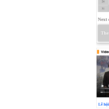
24
31
Next 
Ther
Lễ hộ