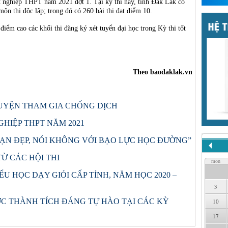
 nghiệp THPT năm 2021 đợt 1. Tại kỳ thi này, tỉnh Đắk Lắk có
 môn thi độc lập; trong đó có 260 bài thi đạt điểm 10.
điểm cao các khối thi đăng ký xét tuyển đại học trong Kỳ thi tốt
Theo baodaklak.vn
GUYỆN THAM GIA CHỐNG DỊCH
GHIỆP THPT NĂM 2021
ẠN ĐẸP, NÓI KHÔNG VỚI BẠO LỰC HỌC ĐƯỜNG”
Ừ CÁC HỘI THI
mon
ỂU HỌC DẠY GIỎI CẤP TỈNH, NĂM HỌC 2020 –
3
ỢC THÀNH TÍCH ĐÁNG TỰ HÀO TẠI CÁC KỲ
10
17