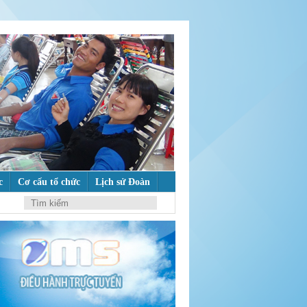
c
Cơ cấu tổ chức
Lịch sử Đoàn
ư tưởng của Đảng
M
ẾM