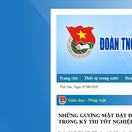
Trang chủ
Thời sự trong nước
Đoà
Thứ Sáu, Ngày 07/08/2026
Tuổi trẻ với khoa học & công nghệ
T
Mỗi ngày một tin tốt, mỗi tuần một câu
Giáo dục - Pháp luật
NHỮNG GƯƠNG MẶT ĐẠT ĐI
TRONG KỲ THI TỐT NGHIỆP