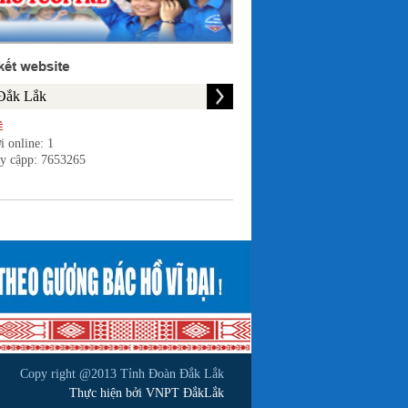
i online: 1
uy cậpp: 7653265
Copy right @2013 Tỉnh Đoàn Đắk Lắk
Thực hiện bởi VNPT ĐắkLắk