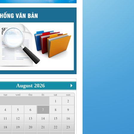
August 2026
tue
wed
thu
fri
sat
sun
1
2
4
5
6
7
8
9
11
12
13
14
15
16
18
19
20
21
22
23