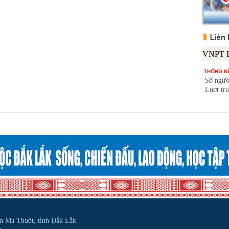
Số ngườ
Luợt tr
ôn Ma Thuột, tỉnh Đắk Lắk