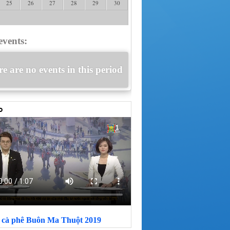
25
26
27
28
29
30
events:
e are no events in this period
i cà phê Buôn Ma Thuột 2019