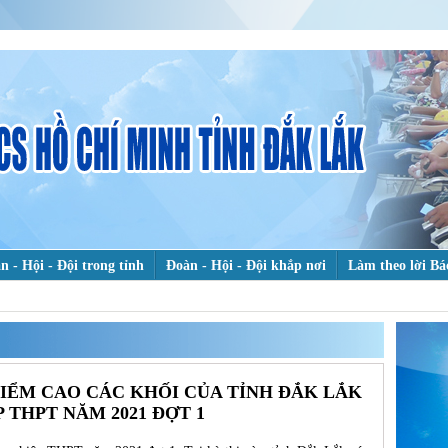
n - Hội - Đội trong tỉnh
Đoàn - Hội - Đội khắp nơi
Làm theo lời Bá
heo dấu chân Bác
Hỗ trợ thanh niên khởi nghiệp
Bảo vệ nền tảng t
TÌ
KI
 chuyện đẹp
ỂM CAO CÁC KHỐI CỦA TỈNH ĐẮK LẮK
 THPT NĂM 2021 ĐỢT 1