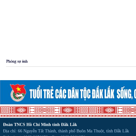
Đoàn TNCS Hồ Chí Minh tỉnh Đắk Lắk
Địa chỉ: 66 Nguyễn Tất Thành, thành phố Buôn Ma Thuột, tỉnh Đắk Lắk