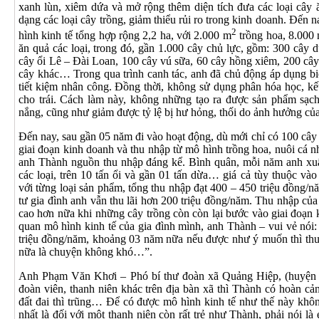
xanh lùn, xiêm dứa và mở rộng thêm diện tích đưa các loại cây ă
dạng các loại cây trồng, giảm thiểu rủi ro trong kinh doanh. Đến
2
hình kinh tế tổng hợp rộng 2,2 ha, với 2.000 m
trồng hoa, 8.000
ăn quả các loại, trong đó, gần 1.000 cây chủ lực, gồm: 300 cây 
cây ổi Lê – Đài Loan, 100 cây vú sữa, 60 cây hồng xiêm, 200 cây c
cây khác… Trong qua trình canh tác, anh đã chủ động áp dụng bi
tiết kiệm nhân công. Đồng thời, không sử dụng phân hóa học, k
cho trái. Cách làm này, không những tạo ra được sản phẩm sạch
nắng, cũng như giảm được tỷ lệ bị hư hỏng, thối do ảnh hưởng của
Đến nay, sau gần 05 năm đi vào hoạt động, dù mới chỉ có 100 cây
giai đoạn kinh doanh và thu nhập từ mô hình trồng hoa, nuôi cá 
anh Thành nguồn thu nhập đáng kể. Bình quân, mỗi năm anh xuất
các loại, trên 10 tấn ổi và gần 01 tấn dừa… giá cả tùy thuộc vào
với từng loại sản phẩm, tổng thu nhập đạt 400 – 450 triệu đồng/nă
tư gia đình anh vẫn thu lãi hơn 200 triệu đồng/năm. Thu nhập của 
cao hơn nữa khi những cây trồng còn còn lại bước vào giai đoạn 
quan mô hình kinh tế của gia đình mình, anh Thành – vui vẻ nói:
triệu đồng/năm, khoảng 03 năm nữa nếu được như ý muốn thì thu 
nữa là chuyện không khó…”.
Anh Phạm Văn Khơi – Phó bí thư đoàn xã Quảng Hiệp, (huyện C
đoàn viên, thanh niên khác trên địa bàn xã thì Thành có hoàn cả
đất đai thì trũng… Để có được mô hình kinh tế như thế này khôn
nhất là đối với một thanh niên còn rất trẻ như Thành, phải nói là