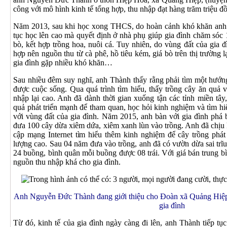
công với mô hình kinh tế tổng hợp, thu nhập đạt hàng trăm triệu 
Năm 2013, sau khi học xong THCS, do hoàn cảnh khó khăn an
tục học lên cao mà quyết định ở nhà phụ giúp gia đình chăm sóc 1
bò, kết hợp trồng hoa, nuôi cá. Tuy nhiên, do vùng đất của gia đ
hợp nên nguồn thu từ cà phê, hồ tiêu kém, giá bò trên thị trường 
gia đình gặp nhiều khó khăn…
Sau nhiều đêm suy nghĩ, anh Thành thấy rằng phải tìm một hướng 
được cuộc sống. Qua quá trình tìm hiểu, thấy trồng cây ăn quả 
nhập lại cao. Anh đã dành thời gian xuống tận các tỉnh miền tây
quả phát triển mạnh để tham quan, học hỏi kinh nghiệm và tìm hi
với vùng đất của gia đình. Năm 2015, anh bàn với gia đình phá b
đưa 100 cây dừa xiêm dứa, xiêm xanh lùn vào trồng. Anh đã chịu k
cập mạng Internet tìm hiểu thêm kinh nghiệm để cây trồng phát t
lượng cao. Sau 04 năm đưa vào trồng, anh đã có vườn dừa sai trĩ
24 buồng, bình quân mỗi buồng được 08 trái. Với giá bán trung bì
nguồn thu nhập khá cho gia đình.
Anh Nguyễn Đức Thành đang giới thiệu cho Đoàn xã Quảng Hiệp v
gia đình
Từ đó, kinh tế của gia đình ngày càng đi lên, anh Thành tiếp tụ